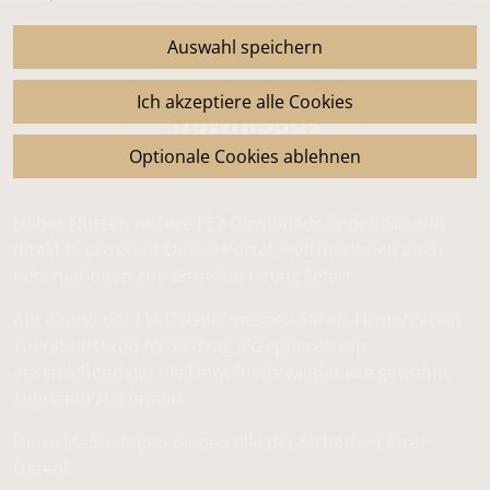
Auswahl speichern
Ich akzeptiere alle Cookies
Downloads
Wichtige Dokumente zum herunterladen
Optionale Cookies ablehnen
Lieber Nutzer, unsere FE2 Downloads finden Sie nun
direkt in unserem Online Portal, welches Ihnen auch
Informationen zur aktuellen Lizenz liefert.
Auf Grund der EU-DSGVO müssen Sie als Firma/Verein
zuerst unseren AV-Vertrag akzeptieren um
anschließend auf die Downloads wieder wie gewohnt
zugreifen zu können.
Diese Maßnahmen dienen alle der Sicherheit Ihrer
Daten!