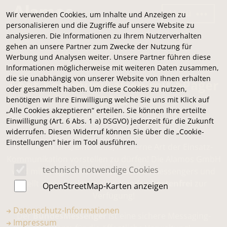
Menü
Wir verwenden Cookies, um Inhalte und Anzeigen zu
personalisieren und die Zugriffe auf unsere Website zu
analysieren. Die Informationen zu Ihrem Nutzerverhalten
gehen an unsere Partner zum Zwecke der Nutzung für
Werbung und Analysen weiter. Unsere Partner führen diese
Informationen möglicherweise mit weiteren Daten zusammen,
die sie unabhängig von unserer Website von Ihnen erhalten
Chat-Kommunikation mit aPager
oder gesammelt haben. Um diese Cookies zu nutzen,
PRO
benötigen wir Ihre Einwilligung welche Sie uns mit Klick auf
„Alle Cookies akzeptieren“ erteilen. Sie können Ihre erteilte
05.04.2024
Einwilligung (Art. 6 Abs. 1 a) DSGVO) jederzeit für die Zukunft
widerrufen. Diesen Widerruf können Sie über die „Cookie-
Einstellungen“ hier im Tool ausführen.
Wir freuen uns, eine neue, moderne Art der Einsatz-
Kommunikation vorstellen zu dürfen! Die Alamos GmbH
technisch notwendige Cookies
wird mit aPager PRO Teil des BundesMessengers und
stellt diese Funktion allen Kunden
kostenfrei
zur
OpenStreetMap-Karten anzeigen
Verfügung!
Datenschutz-Informationen
Der
BundesMessenger
ist eine sichere Messaging-
Impressum